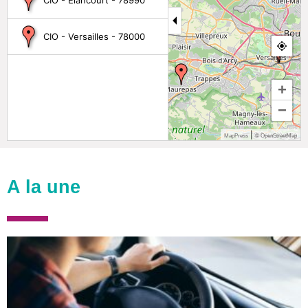
CIO - Versailles - 78000
+
−
|
MapPress
© OpenStreetMap
A la une