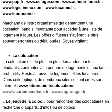
www.pap.fr
.
www.seloger.com
.
www.acheter-louer.fr
.
www.logic-immo.com
.
www.locatme.fr
.
www.leboncoin.fr
Marchand de liste : organismes qui demandent une
cotisation, parfois importante pour accéder à une liste de
logement à louer. Les offres diffusées s’avèrent le plus
souvent erronées ou déjà louées. Soyez vigilant !
La colocation
La colocation est de plus en plus demandée par les
étudiants, confrontés à la pénurie de logements et aux tarifs
prohibitifs. Reste à trouver le logement et les locataires.
Dans cette optique, de nombreux sites se sont créés sur
Internet :
www.leboncoin.fr/colocations
,
www.lacartedescolocs.fr
,
www.appartager.fr
.
« Le jeudi de la coloc »
pour rencontrer des colocataires en
recherche d’apparts, d’infos ou de colocs