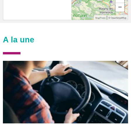
−
|
MapPress
© OpenStreetMap
A la une