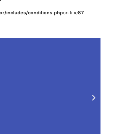
r/includes/conditions.php
on line
87
lor