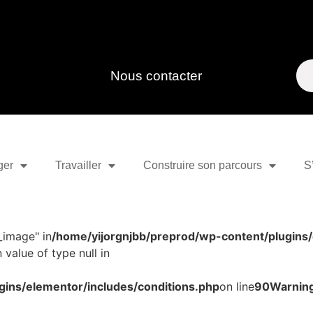
Nous contacter
ger
Travailler
Construire son parcours
S
_image" in
/home/yijorgnjbb/preprod/wp-content/plugins/
 value of type null in
gins/elementor/includes/conditions.php
on line
90
Warnin