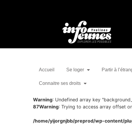
Accueil
Se loger
Partir à l’étran
Connaitre ses droits
Warning
: Undefined array key "background
87
Warning
: Trying to access array offset on
/home/yijorgnjbb/preprod/wp-content/plu