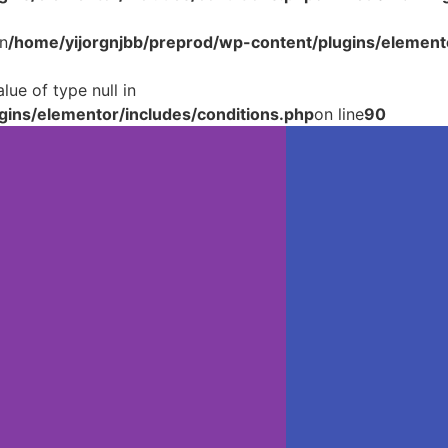
n
/home/yijorgnjbb/preprod/wp-content/plugins/elemento
lue of type null in
gins/elementor/includes/conditions.php
on line
90
Slide 2 Heading
rem ipsum dolor sit amet consectetur adipiscing elit do
Click Here