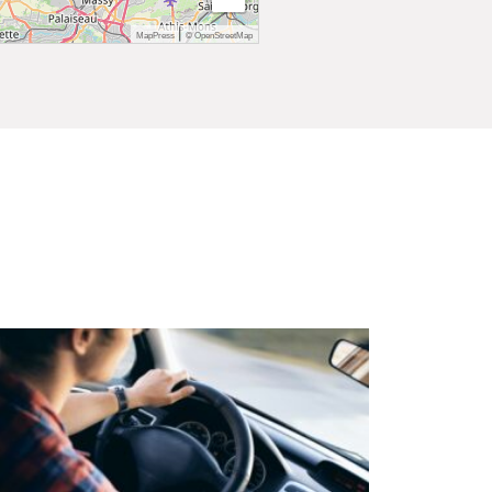
|
MapPress
© OpenStreetMap