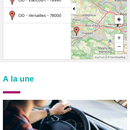
CIO - Versailles - 78000
+
−
|
MapPress
© OpenStreetMap
A la une