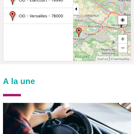
CIO - Versailles - 78000
+
−
|
MapPress
© OpenStreetMap
A la une