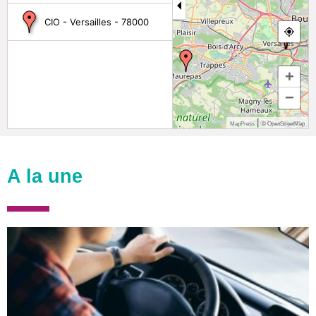
CIO - Versailles - 78000
+
−
|
MapPress
© OpenStreetMap
A la une