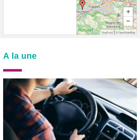
+
−
|
MapPress
© OpenStreetMap
A la une