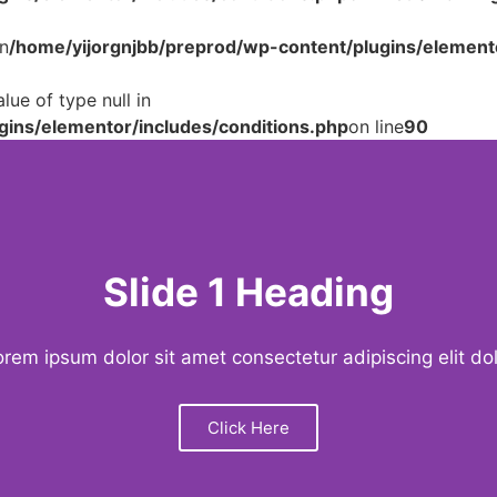
n
/home/yijorgnjbb/preprod/wp-content/plugins/elemento
lue of type null in
gins/elementor/includes/conditions.php
on line
90
Slide 2 Heading
rem ipsum dolor sit amet consectetur adipiscing elit do
Click Here