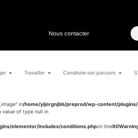
Nous contacter
ger
Travailler
Construire son parcours
S
_image" in
/home/yijorgnjbb/preprod/wp-content/plugins/
 value of type null in
gins/elementor/includes/conditions.php
on line
90
Warnin