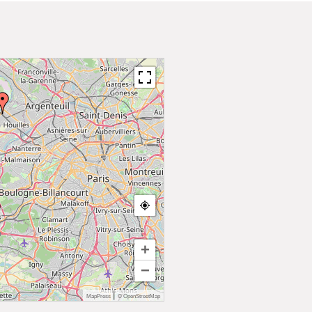
+
−
|
MapPress
© OpenStreetMap