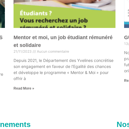
S
Mentor et moi, un job étudiant rémunéré
G
13
et solidaire
21/11/2023
Aucun commentaire
No
pr
Depuis 2021, le Département des Yvelines concrétise
fu
son engagement en faveur de l’Egalité des chances
or
et développe le programme « Mentor & Moi » pour
re
offrir à
Re
Read More »
ènements
Nos