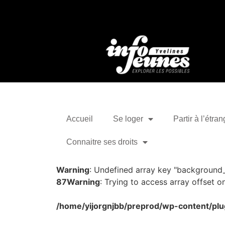
Accueil
Se loger
Partir à l’étran
Connaitre ses droits
Warning
: Undefined array key "background
87
Warning
: Trying to access array offset on
/home/yijorgnjbb/preprod/wp-content/plu