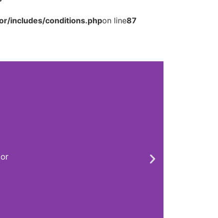
r/includes/conditions.php
on line
87
lor